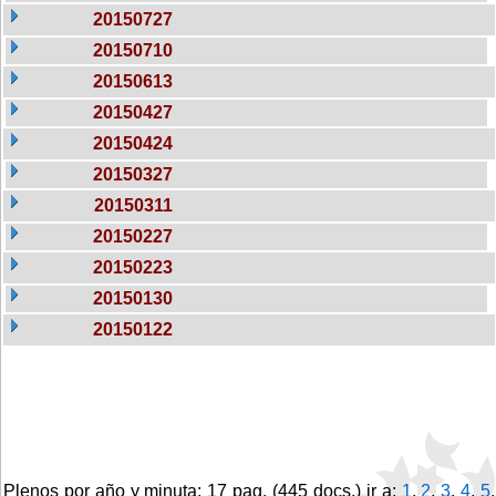
20150727
20150710
20150613
20150427
20150424
20150327
20150311
20150227
20150223
20150130
20150122
Plenos por año y minuta: 17 pag. (445 docs.) ir a:
1
,
2
,
3
,
4
,
5
,