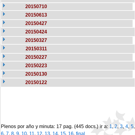
20150710
20150613
20150427
20150424
20150327
20150311
20150227
20150223
20150130
20150122
Plenos por año y minuta: 17 pag. (445 docs.) ir a:
1
,
2
,
3
,
4
,
5
,
6
,
7
,
8
,
9
,
10
,
11
,
12
,
13
,
14
,
15
,
16
,
final