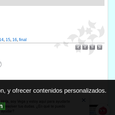
14
,
15
,
16
,
final
n, y ofrecer contenidos personalizados.
ón
BILIDAD
ICA DE PRIVACIDAD