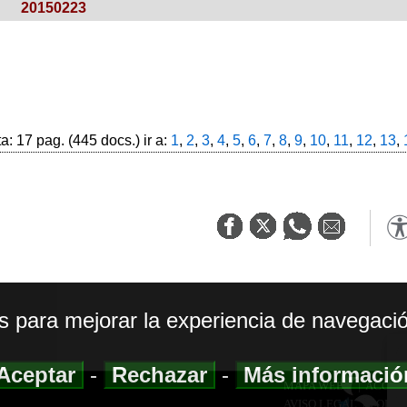
20150223
: 17 pag. (445 docs.) ir a:
1
,
2
,
3
,
4
,
5
,
6
,
7
,
8
,
9
,
10
,
11
,
12
,
13
,
os para mejorar la experiencia de navegació
Aceptar
-
Rechazar
-
Más informaci
MAPA WEB
|
ACCESI
AVISO LEGAL
|
POLIT