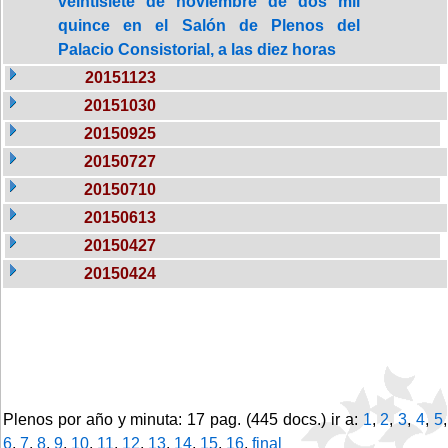
veintisiete de noviembre de dos mil
quince en el Salón de Plenos del
Palacio Consistorial, a las diez horas
20151123
20151030
20150925
20150727
20150710
20150613
20150427
20150424
Plenos por año y minuta: 17 pag. (445 docs.) ir a:
1
,
2
,
3
,
4
,
5
,
6
,
7
,
8
,
9
,
10
,
11
,
12
,
13
,
14
,
15
,
16
,
final