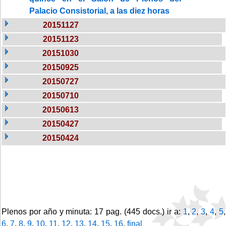
Palacio Consistorial, a las diez horas
20151127
20151123
20151030
20150925
20150727
20150710
20150613
20150427
20150424
Plenos por año y minuta: 17 pag. (445 docs.) ir a:
1
,
2
,
3
,
4
,
5
,
6
,
7
,
8
,
9
,
10
,
11
,
12
,
13
,
14
,
15
,
16
,
final