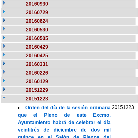
20160930
20160729
20160624
20160530
20160505
20160429
20160425
20160331
20160226
20160129
20151229
20151223
20151223
Orden del día de la sesión ordinaria
que el Pleno de este Excmo.
Ayuntamiento habrá de celebrar el día
veintitrés de diciembre de dos mil
quince en el Salón de Plenos del