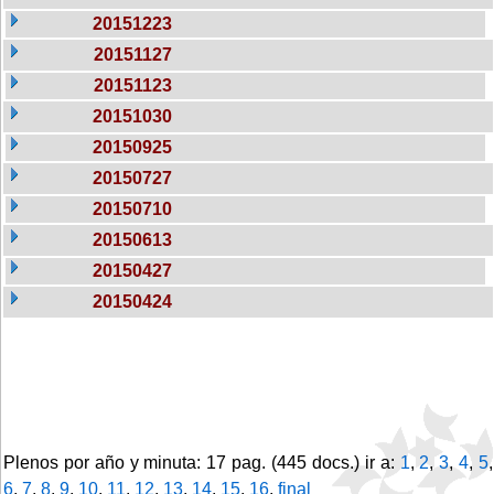
20151223
20151127
20151123
20151030
20150925
20150727
20150710
20150613
20150427
20150424
Plenos por año y minuta: 17 pag. (445 docs.) ir a:
1
,
2
,
3
,
4
,
5
,
6
,
7
,
8
,
9
,
10
,
11
,
12
,
13
,
14
,
15
,
16
,
final