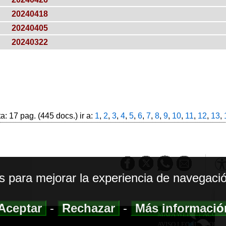
20240418
20240405
20240322
: 17 pag. (445 docs.) ir a:
1
,
2
,
3
,
4
,
5
,
6
,
7
,
8
,
9
,
10
,
11
,
12
,
13
,
os para mejorar la experiencia de navegació
Aceptar
-
Rechazar
-
Más informaci
MAPA WEB
|
ACCESI
AVISO LEGAL
|
POLIT