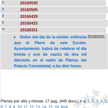
20160530
20160505
20160429
20160425
20160331
20160331
Orden del día de la sesión ordinaria
que el Pleno de este Excmo.
Ayuntamiento, habrá de celebrar el día
treinta y uno de marzo de dos mil
dieciséis en el salón de Plenos del
Palacio Consistorial, a las diez horas.
Plenos por año y minuta: 17 pag. (445 docs.) ir a:
1
,
2
,
3
,
4
,
5
,
6
,
7
,
8
,
9
,
10
,
11
,
12
,
13
,
14
,
15
,
16
,
final