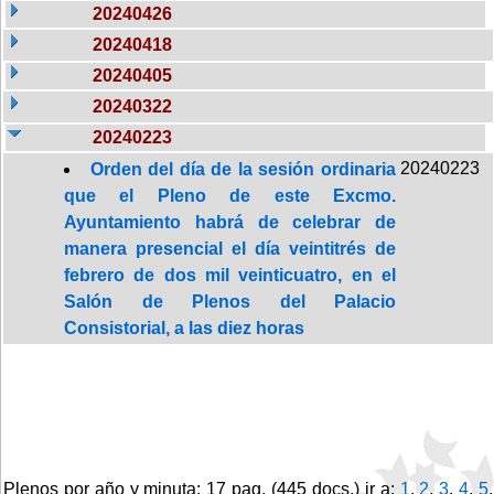
20240426
20240418
20240405
20240322
20240223
20240223
Orden del día de la sesión ordinaria
que el Pleno de este Excmo.
Ayuntamiento habrá de celebrar de
manera presencial el día veintitrés de
febrero de dos mil veinticuatro, en el
Salón de Plenos del Palacio
Consistorial, a las diez horas
Plenos por año y minuta: 17 pag. (445 docs.) ir a:
1
,
2
,
3
,
4
,
5
,