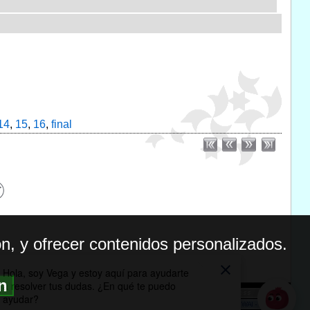
14
,
15
,
16
,
final
n, y ofrecer contenidos personalizados.
ón
BILIDAD
ICA DE PRIVACIDAD