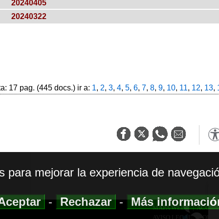
20240405
20240322
: 17 pag. (445 docs.) ir a:
1
,
2
,
3
,
4
,
5
,
6
,
7
,
8
,
9
,
10
,
11
,
12
,
13
,
os para mejorar la experiencia de navegació
Aceptar
-
Rechazar
-
Más informaci
MAPA WEB
|
ACCESI
AVISO LEGAL
|
POLIT