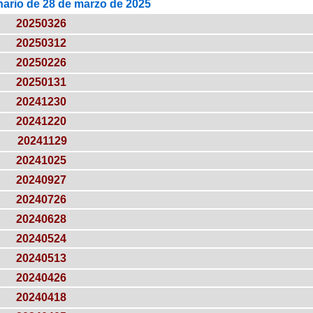
nario de 28 de marzo de 2025
20250326
20250312
20250226
20250131
20241230
20241220
20241129
20241025
20240927
20240726
20240628
20240524
20240513
20240426
20240418