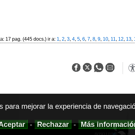
: 17 pag. (445 docs.) ir a:
1
,
2
,
3
,
4
,
5
,
6
,
7
,
8
,
9
,
10
,
11
,
12
,
13
,
os para mejorar la experiencia de navegació
Aceptar
-
Rechazar
-
Más informaci
MAPA WEB
|
ACCESI
AVISO LEGAL
|
POLIT