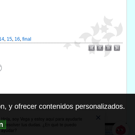
14
,
15
,
16
,
final
n, y ofrecer contenidos personalizados.
ón
BILIDAD
ICA DE PRIVACIDAD