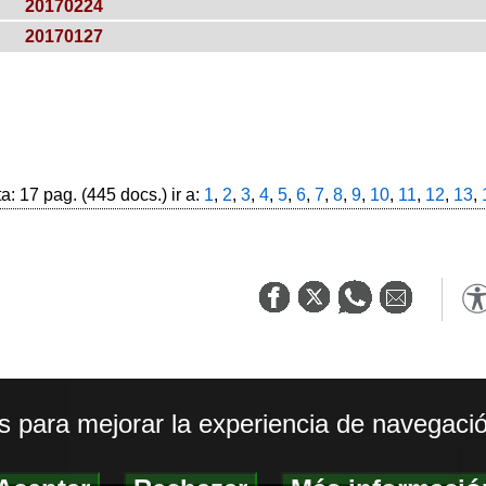
20170224
20170127
: 17 pag. (445 docs.) ir a:
1
,
2
,
3
,
4
,
5
,
6
,
7
,
8
,
9
,
10
,
11
,
12
,
13
,
os para mejorar la experiencia de navegació