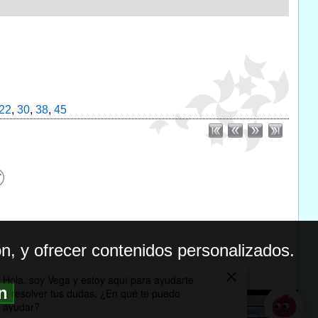
22
,
30
,
38
,
45
n, y ofrecer contenidos personalizados.
ón
BILIDAD
ICA DE PRIVACIDAD