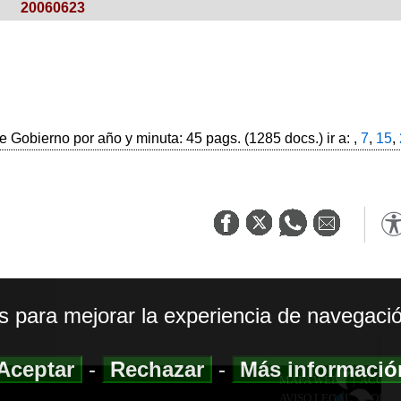
20060623
 Gobierno por año y minuta: 45 pags. (1285 docs.) ir a: ,
7
,
15
,
os para mejorar la experiencia de navegació
Aceptar
-
Rechazar
-
Más informaci
MAPA WEB
|
ACCESI
AVISO LEGAL
|
POLIT