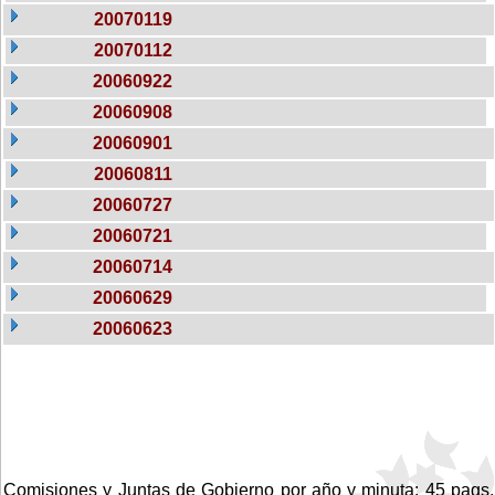
20070119
20070112
20060922
20060908
20060901
20060811
20060727
20060721
20060714
20060629
20060623
Comisiones y Juntas de Gobierno por año y minuta: 45 pags.