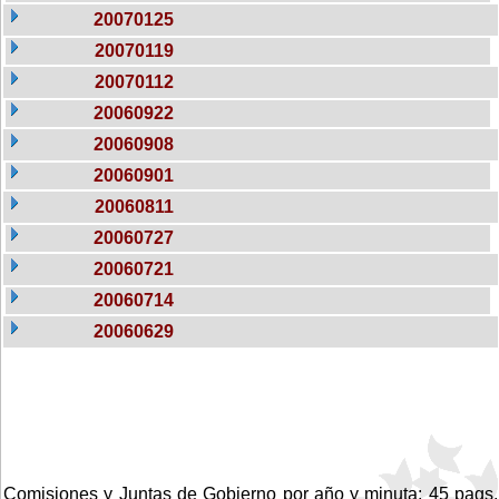
20070125
20070119
20070112
20060922
20060908
20060901
20060811
20060727
20060721
20060714
20060629
Comisiones y Juntas de Gobierno por año y minuta: 45 pags.