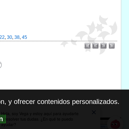
22
,
30
,
38
,
45
n, y ofrecer contenidos personalizados.
ón
BILIDAD
ICA DE PRIVACIDAD