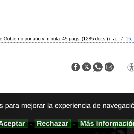
 Gobierno por año y minuta: 45 pags. (1285 docs.) ir a: ,
7
,
15
,
os para mejorar la experiencia de navegació
Aceptar
-
Rechazar
-
Más informaci
MAPA WEB
|
ACCESI
AVISO LEGAL
|
POLIT