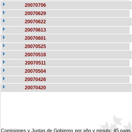
20070706
20070629
20070622
20070613
20070601
20070525
20070518
20070511
20070504
20070426
20070420
Comisiones y Juntas de Gobierno por año y minuta: 45 pags.