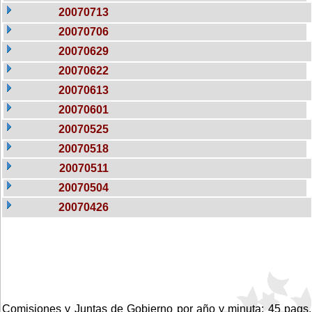
20070713
20070706
20070629
20070622
20070613
20070601
20070525
20070518
20070511
20070504
20070426
Comisiones y Juntas de Gobierno por año y minuta: 45 pags.