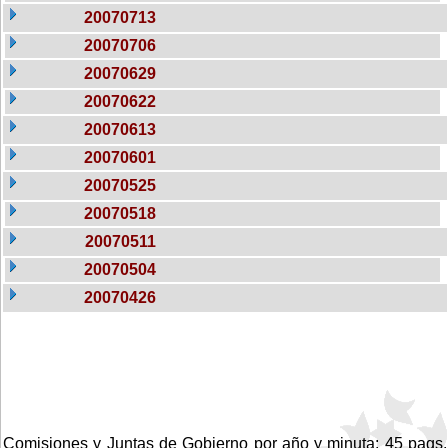
20070713
20070706
20070629
20070622
20070613
20070601
20070525
20070518
20070511
20070504
20070426
Comisiones y Juntas de Gobierno por año y minuta: 45 pags.