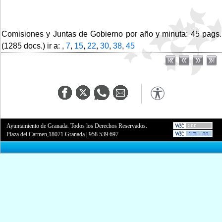
Comisiones y Juntas de Gobierno por año y minuta: 45 pags.
(1285 docs.) ir a: ,
7
,
15
,
22
,
30
,
38
,
45
Ayuntamiento de Granada. Todos los Derechos Reservados.
Plaza del Carmen,18071 Granada
|
958 539 697