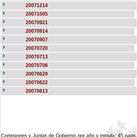
20071214
20071005
20070921
20070914
20070907
20070720
20070713
20070706
20070629
20070622
20070613
Comisiones y Juntas de Gobierno por año y minuta: 45 pags.