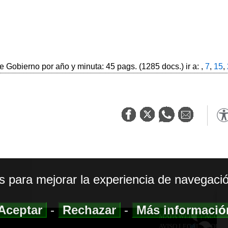
 Gobierno por año y minuta: 45 pags. (1285 docs.) ir a: ,
7
,
15
,
os para mejorar la experiencia de navegació
Aceptar
-
Rechazar
-
Más informaci
MAPA WEB
|
ACCESI
AVISO LEGAL
|
POLIT