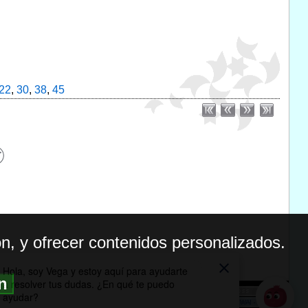
22
,
30
,
38
,
45
n, y ofrecer contenidos personalizados.
ón
BILIDAD
ICA DE PRIVACIDAD