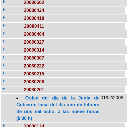
20080502
20080424
20080418
20080411
20080404
20080327
20080314
20080307
20080222
20080215
20080208
20080201
01/02/2008
Orden del dia de la Junta de
Gobierno local del dia uno de febrero
de dos mil ocho, a las nueve horas
(9’00 h)
20080124