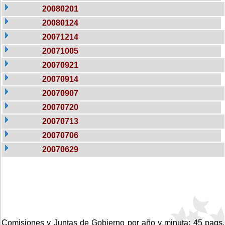
20080201
20080124
20071214
20071005
20070921
20070914
20070907
20070720
20070713
20070706
20070629
Comisiones y Juntas de Gobierno por año y minuta: 45 pags.