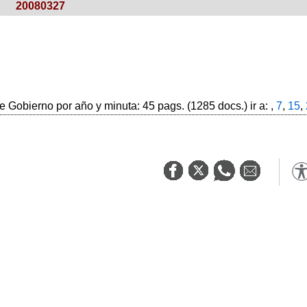
20080327
 Gobierno por año y minuta: 45 pags. (1285 docs.) ir a: ,
7
,
15
,