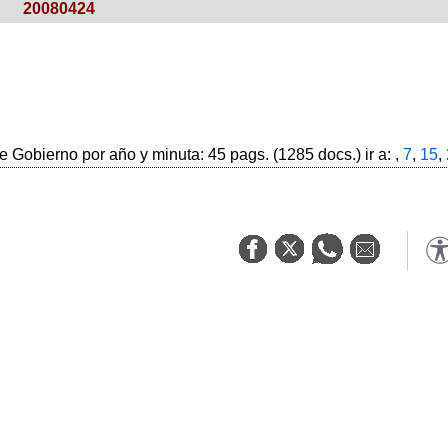
20080424
 Gobierno por año y minuta: 45 pags. (1285 docs.) ir a: ,
7
,
15
,