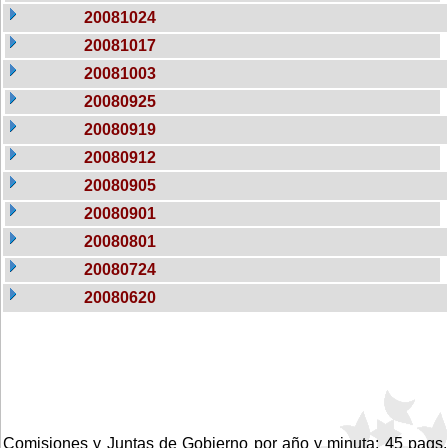
20081024
20081017
20081003
20080925
20080919
20080912
20080905
20080901
20080801
20080724
20080620
Comisiones y Juntas de Gobierno por año y minuta: 45 pags.