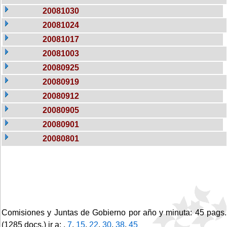
20081030
20081024
20081017
20081003
20080925
20080919
20080912
20080905
20080901
20080801
Comisiones y Juntas de Gobierno por año y minuta: 45 pags.
(1285 docs.) ir a: ,
7
,
15
,
22
,
30
,
38
,
45