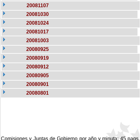
20081107
20081030
20081024
20081017
20081003
20080925
20080919
20080912
20080905
20080901
20080801
Comisiones y Juntas de Gobierno por año y minuta: 45 pags.