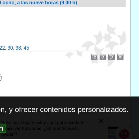
 ocho, a las nueve horas (9,00 h)
22
,
30
,
38
,
45
n, y ofrecer contenidos personalizados.
ón
BILIDAD
ICA DE PRIVACIDAD