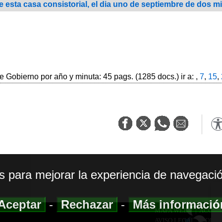
esta casa consistorial, el dia uno de septiembre de dos mil
 Gobierno por año y minuta: 45 pags. (1285 docs.) ir a: ,
7
,
15
,
os para mejorar la experiencia de navegació
Aceptar
-
Rechazar
-
Más informaci
MAPA WEB
|
ACCESI
AVISO LEGAL
|
POLIT