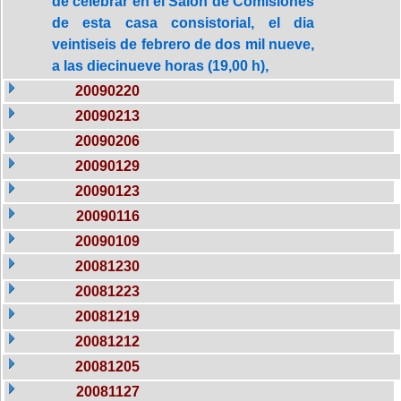
de celebrar en el Salón de Comisiones
de esta casa consistorial, el dia
veintiseis de febrero de dos mil nueve,
a las diecinueve horas (19,00 h),
20090220
20090213
20090206
20090129
20090123
20090116
20090109
20081230
20081223
20081219
20081212
20081205
20081127