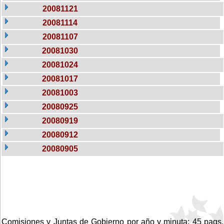
20081121
20081114
20081107
20081030
20081024
20081017
20081003
20080925
20080919
20080912
20080905
Comisiones y Juntas de Gobierno por año y minuta: 45 pags.