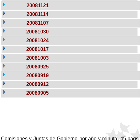
20081121
20081114
20081107
20081030
20081024
20081017
20081003
20080925
20080919
20080912
20080905
Comisiones y Juntas de Gobierno por año y minuta: 45 pags.