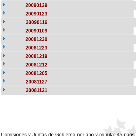
20090129
20090123
20090116
20090109
20081230
20081223
20081219
20081212
20081205
20081127
20081121
Comisiones y Juntas de Gobierno por año y minuta: 45 pags.