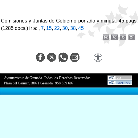
Comisiones y Juntas de Gobierno por año y minuta: 45 pags.
(1285 docs.) ir a: ,
7
,
15
,
22
,
30
,
38
,
45
Ayuntamiento de Granada. Todos los Derechos Reservados.
Plaza del Carmen,18071 Granada
|
958 539 697