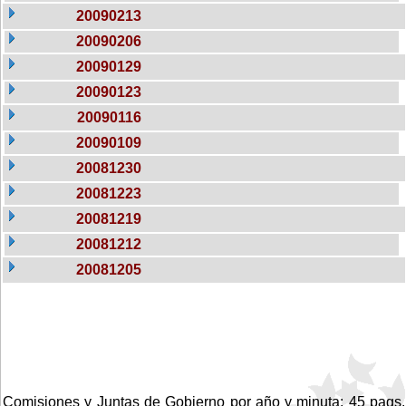
20090213
20090206
20090129
20090123
20090116
20090109
20081230
20081223
20081219
20081212
20081205
Comisiones y Juntas de Gobierno por año y minuta: 45 pags.