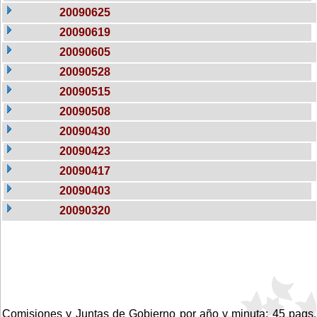
20090625
20090619
20090605
20090528
20090515
20090508
20090430
20090423
20090417
20090403
20090320
Comisiones y Juntas de Gobierno por año y minuta: 45 pags.