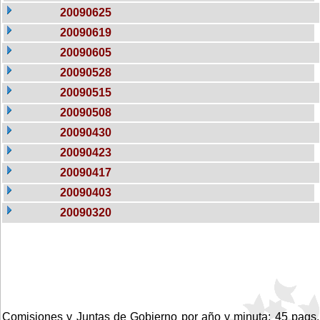
20090625
20090619
20090605
20090528
20090515
20090508
20090430
20090423
20090417
20090403
20090320
Comisiones y Juntas de Gobierno por año y minuta: 45 pags.