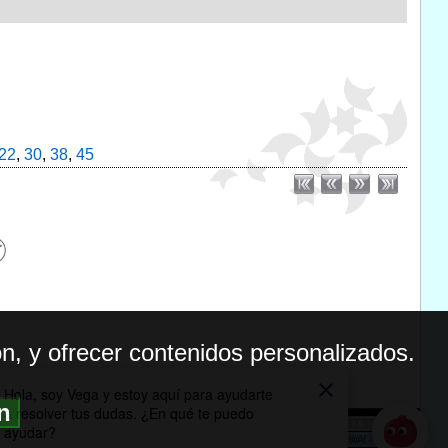
22
,
30
,
38
,
45
n, y ofrecer contenidos personalizados.
ón
BILIDAD
ICA DE PRIVACIDAD