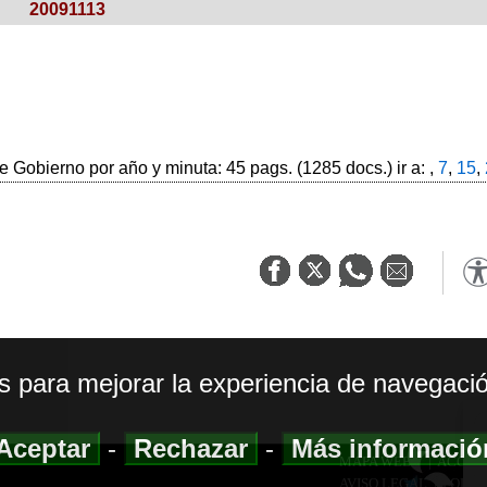
20091113
 Gobierno por año y minuta: 45 pags. (1285 docs.) ir a: ,
7
,
15
,
os para mejorar la experiencia de navegació
Aceptar
-
Rechazar
-
Más informaci
MAPA WEB
|
ACCESI
AVISO LEGAL
|
POLIT