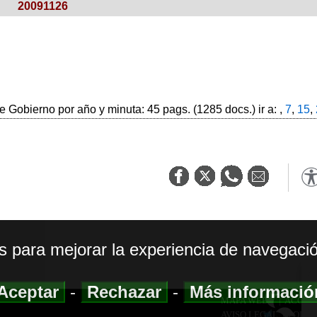
20091126
 Gobierno por año y minuta: 45 pags. (1285 docs.) ir a: ,
7
,
15
,
os para mejorar la experiencia de navegació
Aceptar
-
Rechazar
-
Más informaci
MAPA WEB
|
ACCESI
AVISO LEGAL
|
POLIT