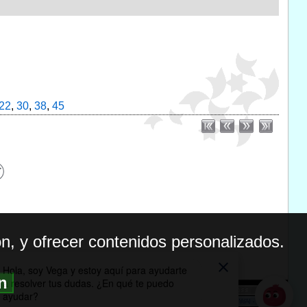
22
,
30
,
38
,
45
n, y ofrecer contenidos personalizados.
ón
BILIDAD
ICA DE PRIVACIDAD