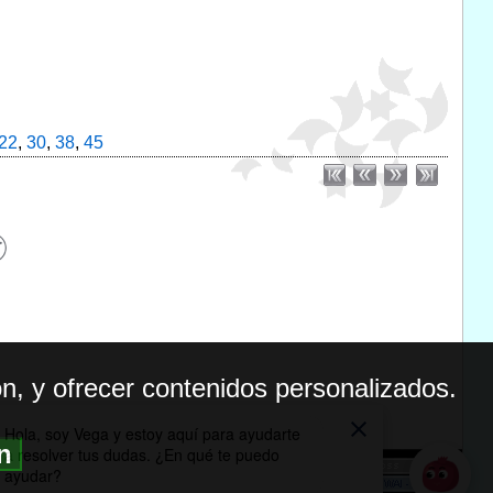
22
,
30
,
38
,
45
n, y ofrecer contenidos personalizados.
ón
BILIDAD
ICA DE PRIVACIDAD