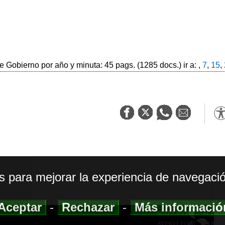
 Gobierno por año y minuta: 45 pags. (1285 docs.) ir a: ,
7
,
15
,
os para mejorar la experiencia de navegació
Aceptar
-
Rechazar
-
Más informaci
MAPA WEB
|
ACCESI
AVISO LEGAL
|
POLIT