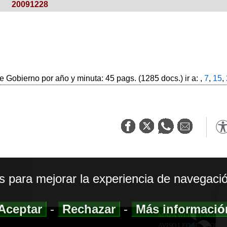
20091228
 Gobierno por año y minuta: 45 pags. (1285 docs.) ir a: ,
7
,
15
,
os para mejorar la experiencia de navegació
Aceptar
-
Rechazar
-
Más informaci
MAPA WEB
|
ACCESI
AVISO LEGAL
|
POLIT