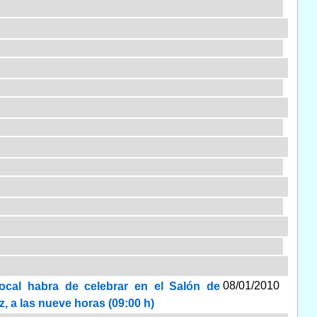
08/01/2010
local habra de celebrar en el Salón de
z, a las nueve horas (09:00 h)