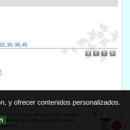
22
,
30
,
38
,
45
n, y ofrecer contenidos personalizados.
ón
BILIDAD
ICA DE PRIVACIDAD