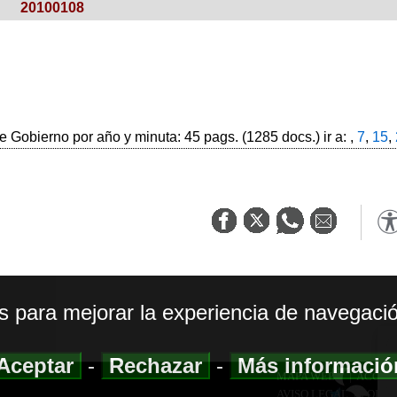
20100108
 Gobierno por año y minuta: 45 pags. (1285 docs.) ir a: ,
7
,
15
,
os para mejorar la experiencia de navegació
Aceptar
-
Rechazar
-
Más informaci
MAPA WEB
|
ACCESI
AVISO LEGAL
|
POLIT