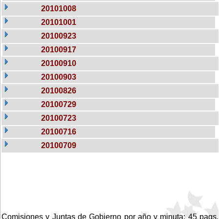
20101008
20101001
20100923
20100917
20100910
20100903
20100826
20100729
20100723
20100716
20100709
Comisiones y Juntas de Gobierno por año y minuta: 45 pags.