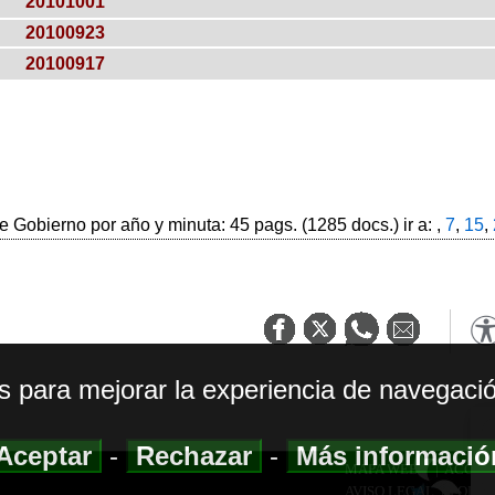
20101001
20100923
20100917
 Gobierno por año y minuta: 45 pags. (1285 docs.) ir a: ,
7
,
15
,
os para mejorar la experiencia de navegació
Aceptar
-
Rechazar
-
Más informaci
MAPA WEB
|
ACCESI
AVISO LEGAL
|
POLIT