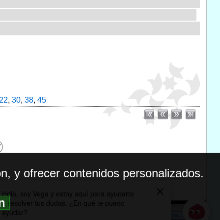
22
,
30
,
38
,
45
n, y ofrecer contenidos personalizados.
ón
BILIDAD
ICA DE PRIVACIDAD