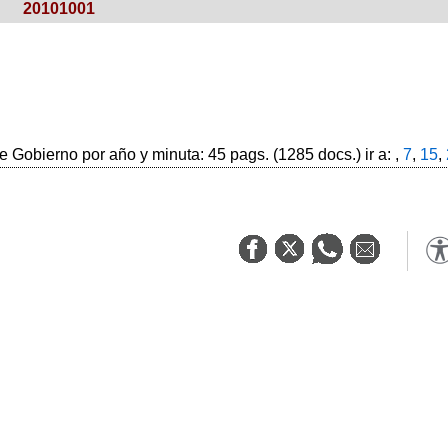
20101001
 Gobierno por año y minuta: 45 pags. (1285 docs.) ir a: ,
7
,
15
,