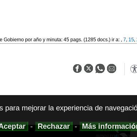
 Gobierno por año y minuta: 45 pags. (1285 docs.) ir a: ,
7
,
15
,
os para mejorar la experiencia de navegació
Aceptar
-
Rechazar
-
Más informaci
MAPA WEB
|
ACCESI
AVISO LEGAL
|
POLIT