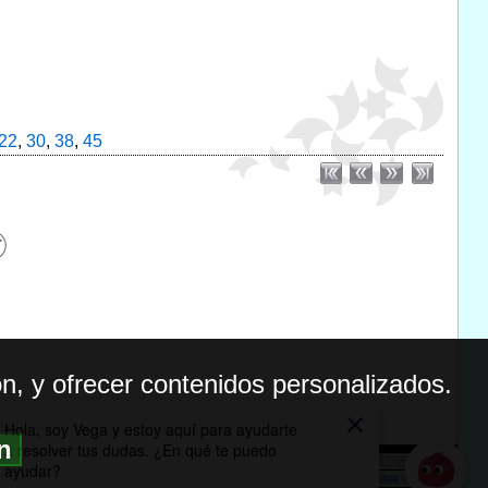
22
,
30
,
38
,
45
n, y ofrecer contenidos personalizados.
ón
BILIDAD
ICA DE PRIVACIDAD