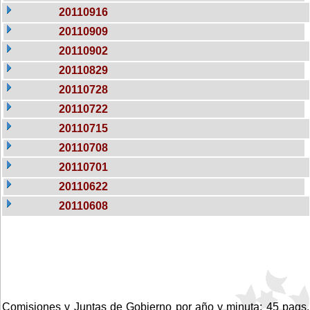
20110916
20110909
20110902
20110829
20110728
20110722
20110715
20110708
20110701
20110622
20110608
Comisiones y Juntas de Gobierno por año y minuta: 45 pags.