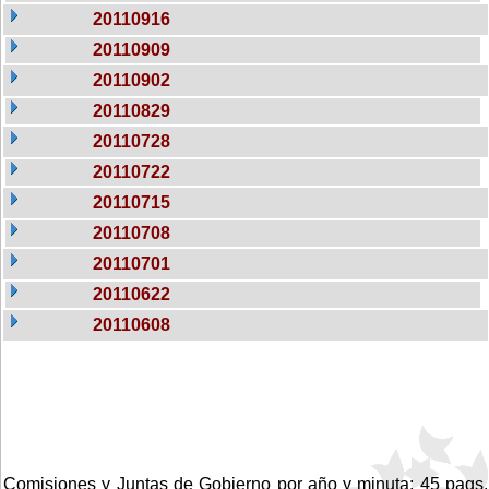
20110916
20110909
20110902
20110829
20110728
20110722
20110715
20110708
20110701
20110622
20110608
Comisiones y Juntas de Gobierno por año y minuta: 45 pags.