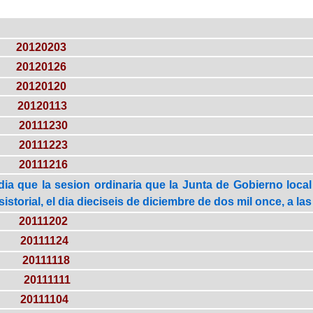
20120203
20120126
20120120
20120113
20111230
20111223
20111216
dia que la sesion ordinaria que la Junta de Gobierno loca
istorial, el dia dieciseis de diciembre de dos mil once, a la
20111202
20111124
20111118
20111111
20111104