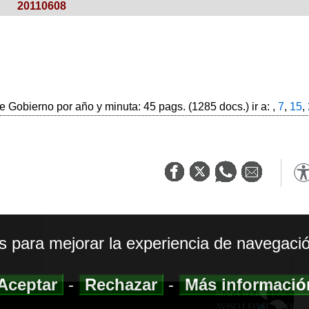
20110608
 Gobierno por año y minuta: 45 pags. (1285 docs.) ir a: ,
7
,
15
,
os para mejorar la experiencia de navegació
Aceptar
-
Rechazar
-
Más informaci
MAPA WEB
|
ACCESI
AVISO LEGAL
|
POLIT