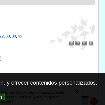
22
,
30
,
38
,
45
n, y ofrecer contenidos personalizados.
ón
BILIDAD
ICA DE PRIVACIDAD