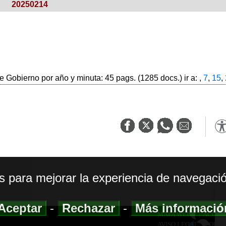
20250214
 Gobierno por año y minuta: 45 pags. (1285 docs.) ir a: ,
7
,
15
,
os para mejorar la experiencia de navegació
Aceptar
-
Rechazar
-
Más informaci
MAPA WEB
|
ACCESI
AVISO LEGAL
|
POLIT