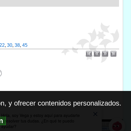
22
,
30
,
38
,
45
n, y ofrecer contenidos personalizados.
ón
BILIDAD
ICA DE PRIVACIDAD